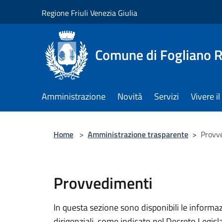
Salta al contenuto principale
Regione Friuli Venezia Giulia
Comune di Fogliano R
Amministrazione
Novità
Servizi
Vivere 
Home
>
Amministrazione trasparente
>
Provv
Provvedimenti
In questa sezione sono disponibili le informa
dirigenziali, come indicato nel Decreto Legis