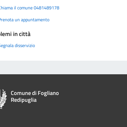
Chiama il comune 0481489178
Prenota un appuntamento
lemi in città
Segnala disservizio
Comune di Fogliano
Redipuglia