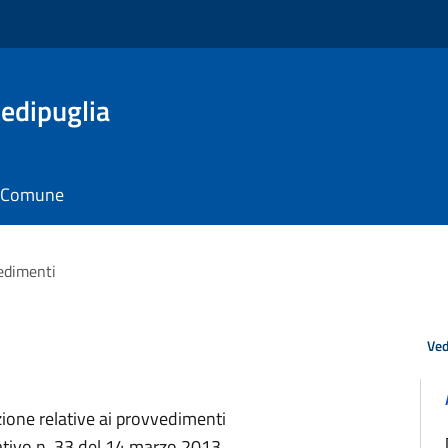
edipuglia
il Comune
edimenti
Ved
zione relative ai provvedimenti
lativo n. 33 del 14 marzo 2013.