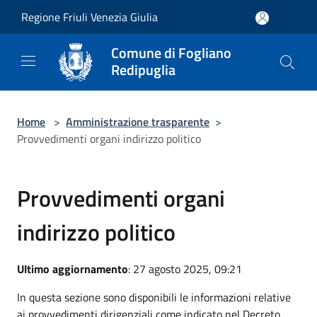
Salta al contenuto principale
Regione Friuli Venezia Giulia
Comune di Fogliano
Redipuglia
Home
>
Amministrazione trasparente
>
Provvedimenti organi indirizzo politico
Provvedimenti organi
indirizzo politico
Ultimo aggiornamento
: 27 agosto 2025, 09:21
In questa sezione sono disponibili le informazioni relative
ai provvedimenti dirigenziali come indicato nel Decreto