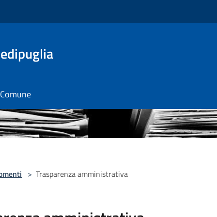
edipuglia
il Comune
omenti
>
Trasparenza amministrativa