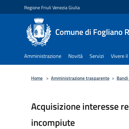
Salta al contenuto principale
Regione Friuli Venezia Giulia
Comune di Fogliano R
Amministrazione
Novità
Servizi
Vivere 
Home
>
Amministrazione trasparente
>
Bandi 
Acquisizione interesse r
incompiute