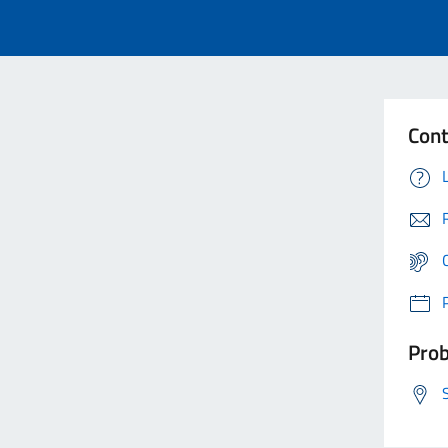
Cont
Prob