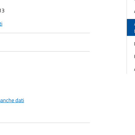
13
ti
banche dati