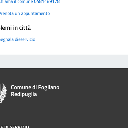
Chiama il comune 0481489178
Prenota un appuntamento
lemi in città
Segnala disservizio
Comune di Fogliano
Redipuglia
E DI SERVIZIO