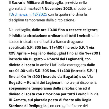
il Sacrario Militare di Redipuglia
, prevista nella
giornata di
martedì 4 Novembre 2025
, si pubblica
l'
Ordinanza n. 12/2025
con la quale si ordina la
disciplina temporanea della circolazione.
Nel dettaglio,
dalle ore 10.00 fino a cessate esigenze
,
è
inibita la circolazione ordinaria di tutti i veicoli
sulle
strade indicate e nei tratti a fianco di ognuna
specificati:
S.R. 305 km. 11+400 (incrocio S.P. 1 via
XXV Aprile – Fogliano Redipuglia) fino al Km 14+200 (
incrocio via Bugatto – Ronchi dei Legionari)
, con
divieto di sosta
in ambo i lati della carreggiata
dalle
ore 01.00
sulla
S.R. 305 km. 11+400 (incrocio S.P. 1)
fino al Km 14+200 ( incrocio via Bugatto) e su Via
Bugatto – Ronchi dei Legionari.
Inoltre, si dispone la
sospensione temporanea della circolazione ed il
divieto di sosta con rimozione per tutti i veicoli in via
III Armata, sul piazzale posto di fronte alla Regia
Stazione di Redipuglia
(con deroga in favore dei