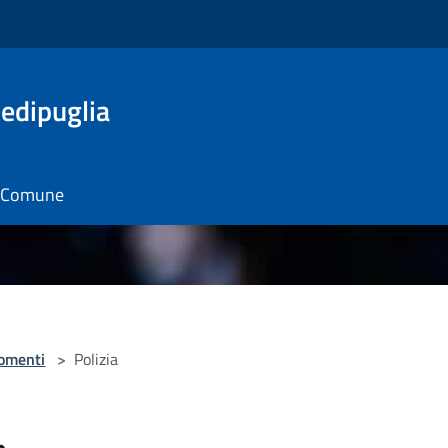
edipuglia
il Comune
omenti
>
Polizia