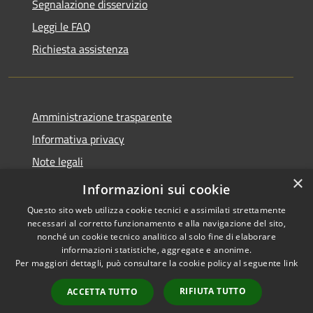
Segnalazione disservizio
Leggi le FAQ
Richiesta assistenza
Amministrazione trasparente
Informativa privacy
Note legali
×
Dichiarazione di accessibilità
Informazioni sui cookie
Questo sito web utilizza cookie tecnici e assimilati strettamente
necessari al corretto funzionamento e alla navigazione del sito,
nonché un cookie tecnico analitico al solo fine di elaborare
informazioni statistiche, aggregate e anonime.
RSS
Copyright © 2026 • Comune di
Per maggiori dettagli, può consultare la cookie policy al seguente
link
Accessibilità
Fogliano Redipuglia • Powered
Privacy
Municipium
Accesso
by
•
RIFIUTA TUTTO
ACCETTA TUTTO
Cookie
redazione