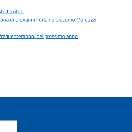
ri territori
oria di Giovanni Furlan e Giacomo Marcuzzi -
e frequenteranno, nel prossimo anno