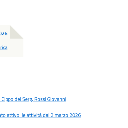
2026
F
rica
 Cippo del Serg. Rossi Giovanni
o attivo: le attività dal 2 marzo 2026