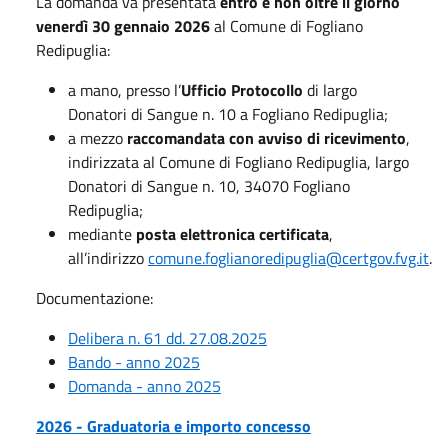
La domanda va presentata
entro e non oltre il giorno
venerdì 30 gennaio 2026
al Comune di Fogliano
Redipuglia:
a mano, presso l’
Ufficio Protocollo
di largo
Donatori di Sangue n. 10 a Fogliano Redipuglia;
a mezzo
raccomandata con avviso di ricevimento
,
indirizzata al Comune di Fogliano Redipuglia, largo
Donatori di Sangue n. 10, 34070 Fogliano
Redipuglia;
mediante
posta elettronica certificata
,
all’indirizzo
comune.foglianoredipuglia@certgov.fvg.it
.
Documentazione:
Delibera n. 61 dd. 27.08.2025
Bando - anno 2025
Domanda - anno 2025
2026 - Graduatoria e importo concesso