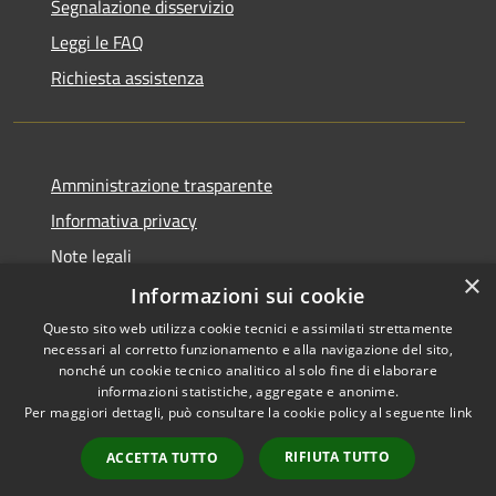
Segnalazione disservizio
Leggi le FAQ
Richiesta assistenza
Amministrazione trasparente
Informativa privacy
Note legali
×
Dichiarazione di accessibilità
Informazioni sui cookie
Questo sito web utilizza cookie tecnici e assimilati strettamente
necessari al corretto funzionamento e alla navigazione del sito,
nonché un cookie tecnico analitico al solo fine di elaborare
informazioni statistiche, aggregate e anonime.
RSS
Copyright © 2026 • Comune di
Per maggiori dettagli, può consultare la cookie policy al seguente
link
Accessibilità
Fogliano Redipuglia • Powered
Privacy
Municipium
Accesso
by
•
RIFIUTA TUTTO
ACCETTA TUTTO
Cookie
redazione