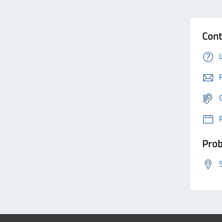
Cont
Prob