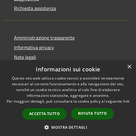
Richiesta assistenza
Amministrazione trasparente
Informativa privacy
Note legali
×
Dichiarazione di accessibilità
Informazioni sui cookie
Questo sito web utilizza cookie tecnici e assimilati strettamente
necessari al corretto funzionamento e alla navigazione del sito,
nonché un cookie tecnico analitico al solo fine di elaborare
informazioni statistiche, aggregate e anonime.
RSS
Copyright © 2026 • Comune di
Per maggiori dettagli, può consultare la cookie policy al seguente
link
Accessibilità
Fogliano Redipuglia • Powered
Privacy
Municipium
Accesso
by
•
RIFIUTA TUTTO
ACCETTA TUTTO
Cookie
redazione
Mappa del sito
MOSTRA DETTAGLI