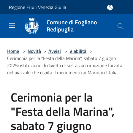
Salta al contenuto principale
Regione Friuli Venezia Giulia
Comune di Fogliano
Redipuglia
Home
>
Novità
>
Avvisi
>
Viabilità
>
Cerimonia per la "Festa della Marina", sabato 7 giugno
2025: istituzione di divieto di sosta con rimozione forzata
nel piazzale che ospita il monumento ai Marinai d’Italia
Cerimonia per la
"Festa della Marina",
sabato 7 giugno