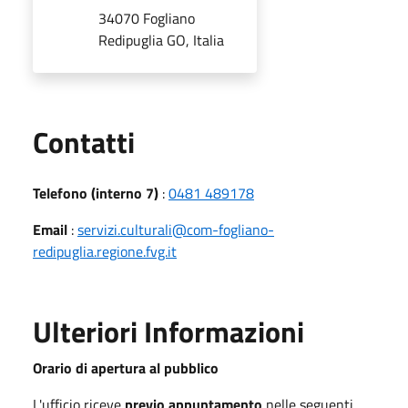
34070 Fogliano
Redipuglia GO, Italia
Utili
Contatti
Telefono (interno 7)
:
0481 489178
Email
:
servizi.culturali@com-fogliano-
redipuglia.regione.fvg.it
Ulteriori Informazioni
Orario di apertura al pubblico
L'ufficio riceve
previo appuntamento
nelle seguenti