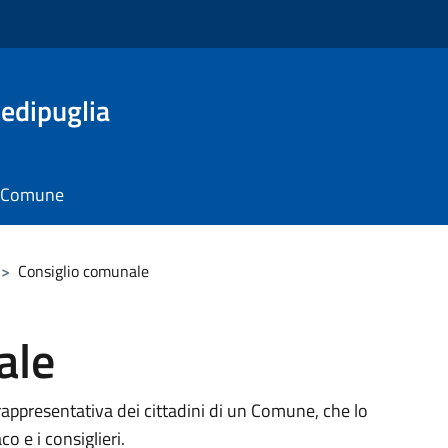
edipuglia
il Comune
>
Consiglio comunale
ale
rappresentativa dei cittadini di un Comune, che lo
 e i consiglieri.