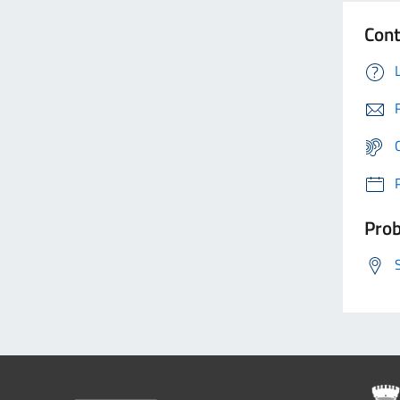
Cont
Prob