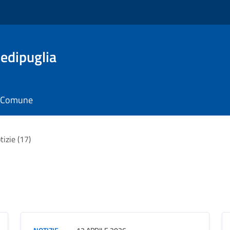
edipuglia
il Comune
tizie (17)