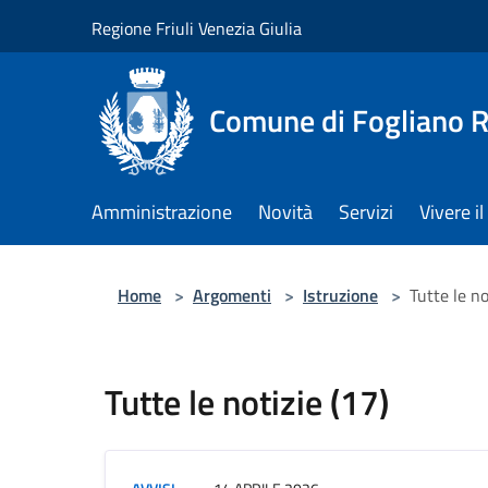
Salta al contenuto principale
Regione Friuli Venezia Giulia
Comune di Fogliano R
Amministrazione
Novità
Servizi
Vivere 
Home
>
Argomenti
>
Istruzione
>
Tutte le no
Tutte le notizie (17)