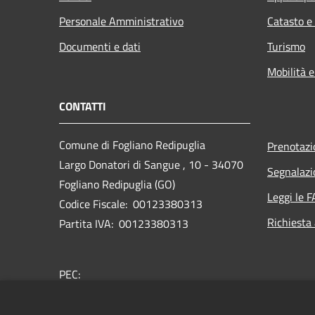
Personale Amministrativo
Catasto e
Documenti e dati
Turismo
Mobilità e
CONTATTI
Comune di Fogliano Redipuglia
Prenotaz
Largo Donatori di Sangue , 10 - 34070
Segnalazi
Fogliano Redipuglia (GO)
Leggi le 
Codice Fiscale: 00123380313
Richiesta
Partita IVA: 00123380313
PEC:
comune.foglianoredipuglia@certgov.fvg.it
Centralino Unico: 0481489178