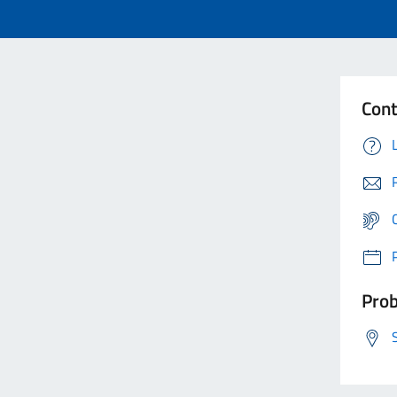
Cont
Prob