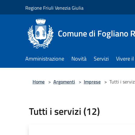
Salta al contenuto principale
Regione Friuli Venezia Giulia
Comune di Fogliano R
Amministrazione
Novità
Servizi
Vivere 
Home
>
Argomenti
>
Imprese
>
Tutti i serviz
Tutti i servizi (12)