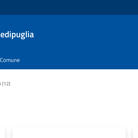
edipuglia
il Comune
i (12)