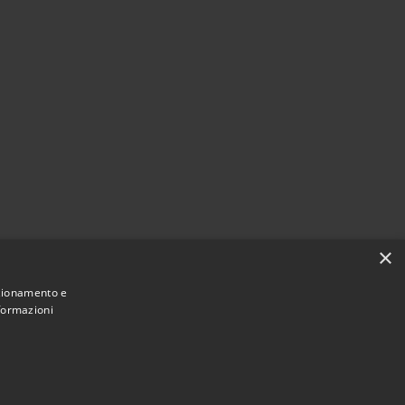
×
nzionamento e
nformazioni
Municipium
Accesso
 Fogliano Redipuglia • Powered by
•