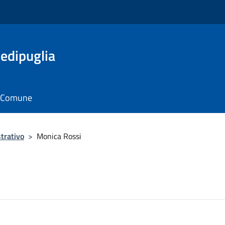
edipuglia
il Comune
trativo
>
Monica Rossi