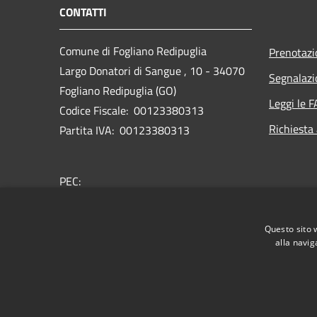
CONTATTI
Comune di Fogliano Redipuglia
Prenotaz
Largo Donatori di Sangue , 10 - 34070
Segnalazi
Fogliano Redipuglia (GO)
Leggi le 
Codice Fiscale: 00123380313
Richiesta
Partita IVA: 00123380313
PEC:
comune.foglianoredipuglia@certgov.fvg.it
Centralino Unico: 0481489178
Questo sito 
alla navig
RSS
Accessibilità
Privacy
Cookie
Mappa de