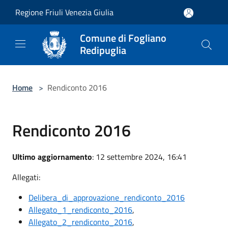
Salta al contenuto principale
Regione Friuli Venezia Giulia
Comune di Fogliano
Redipuglia
Home
>
Rendiconto 2016
Rendiconto 2016
Ultimo aggiornamento
: 12 settembre 2024, 16:41
Allegati:
Delibera_di_approvazione_rendiconto_2016
Allegato_1_rendiconto_2016
,
Allegato_2_rendiconto_2016
,