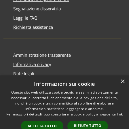
Segnalazione disservizio
Leggi le FAQ
Richiesta assistenza
Amministrazione trasparente
Informativa privacy
Note legali
×
Dichiarazione di accessibilità
Informazioni sui cookie
Questo sito web utilizza cookie tecnici e assimilati strettamente
necessari al corretto funzionamento e alla navigazione del sito,
nonché un cookie tecnico analitico al solo fine di elaborare
informazioni statistiche, aggregate e anonime.
RSS
Copyright © 2026 • Comune di
Per maggiori dettagli, può consultare la cookie policy al seguente
link
Accessibilità
Fogliano Redipuglia • Powered
Privacy
Municipium
Accesso
by
•
RIFIUTA TUTTO
ACCETTA TUTTO