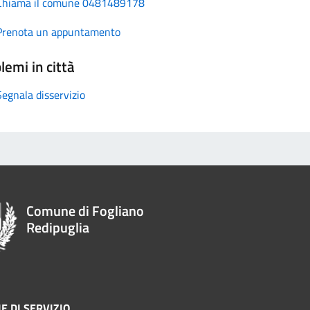
Chiama il comune 0481489178
Prenota un appuntamento
lemi in città
Segnala disservizio
Comune di Fogliano
Redipuglia
E DI SERVIZIO