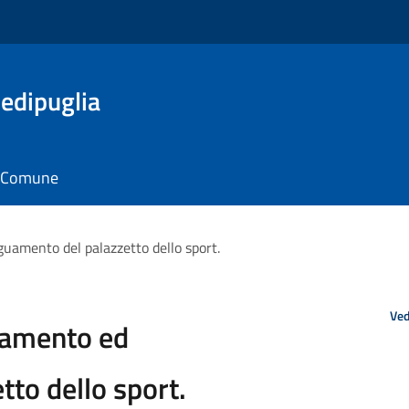
edipuglia
il Comune
uamento del palazzetto dello sport.
Ved
iamento ed
to dello sport.