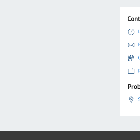
Cont
Prob