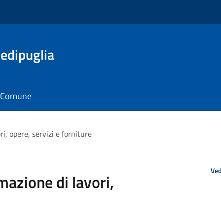
edipuglia
il Comune
i, opere, servizi e forniture
Ved
mazione di lavori,