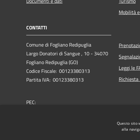
Documenti e dati
Turismo
Mobilità e
CONTATTI
Comune di Fogliano Redipuglia
Prenotaz
Largo Donatori di Sangue , 10 - 34070
Segnalazi
Fogliano Redipuglia (GO)
Leggi le 
Codice Fiscale: 00123380313
Richiesta
Partita IVA: 00123380313
PEC:
comune.foglianoredipuglia@certgov.fvg.it
Centralino Unico: 0481489178
Questo sito 
alla navig