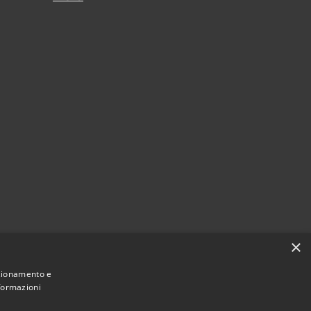
×
nzionamento e
nformazioni