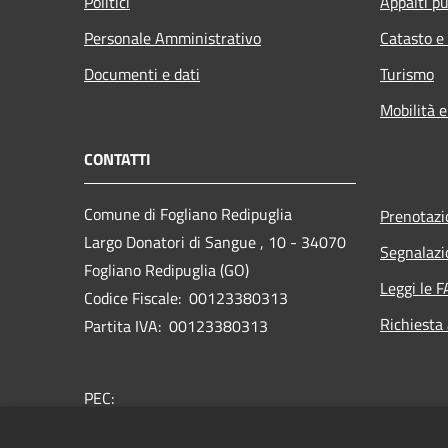
Politici
Appalti pu
Personale Amministrativo
Catasto e
Documenti e dati
Turismo
Mobilità e
CONTATTI
Comune di Fogliano Redipuglia
Prenotaz
Largo Donatori di Sangue , 10 - 34070
Segnalazi
Fogliano Redipuglia (GO)
Leggi le 
Codice Fiscale: 00123380313
Richiesta
Partita IVA: 00123380313
PEC:
comune.foglianoredipuglia@certgov.fvg.it