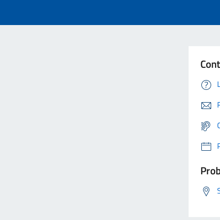
Cont
Prob