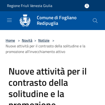
Salta al contenuto principale
Regione Friuli Venezia Giulia
Comune di Fogliano
Redipuglia
Home
>
Novità
>
Notizie
>
Nuove attività per il contrasto della solitudine e la
promozione all'invecchiamento attivo
Nuove attività per il
contrasto della
solitudine e la
promozione