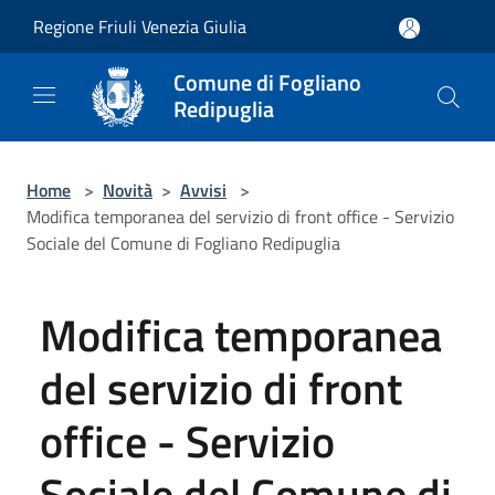
Salta al contenuto principale
Regione Friuli Venezia Giulia
Comune di Fogliano
Redipuglia
Home
>
Novità
>
Avvisi
>
Modifica temporanea del servizio di front office - Servizio
Sociale del Comune di Fogliano Redipuglia
Modifica temporanea
del servizio di front
office - Servizio
Sociale del Comune di