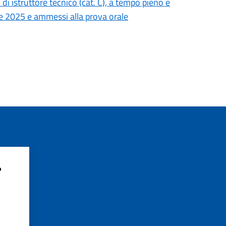
di istruttore tecnico (cat. C), a tempo pieno e
re 2025 e ammessi alla prova orale
?