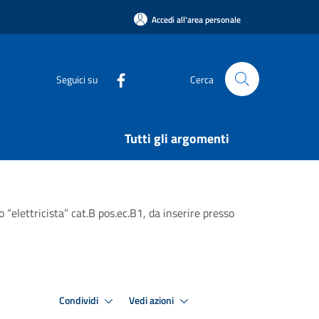
Accedi all'area personale
Seguici su
Cerca
Tutti gli argomenti
 “elettricista” cat.B pos.ec.B1, da inserire presso
Condividi
Vedi azioni