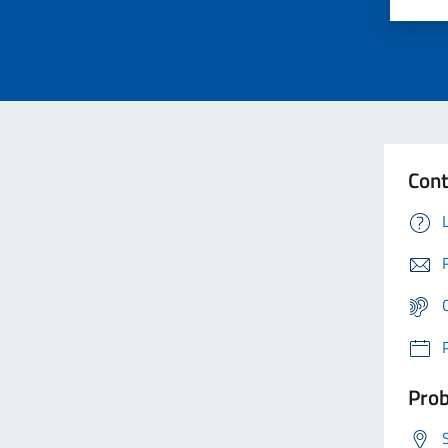
Cont
Prob