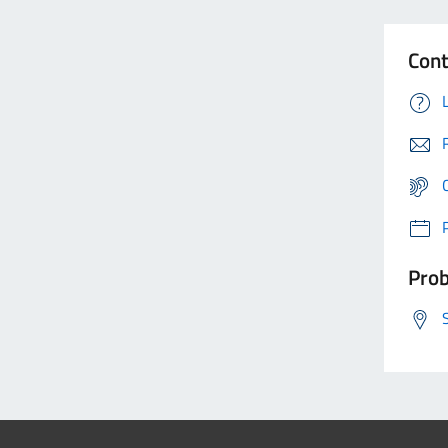
Cont
Prob