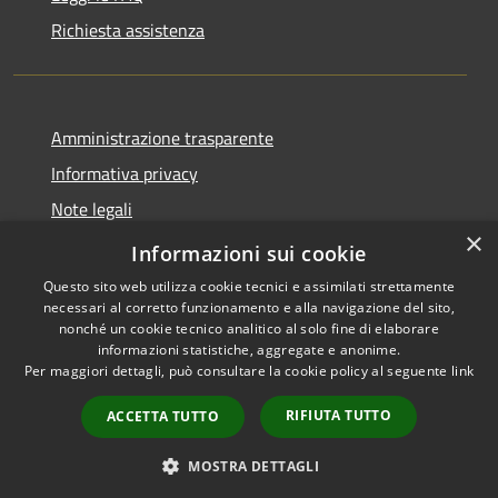
Richiesta assistenza
Amministrazione trasparente
Informativa privacy
Note legali
×
Dichiarazione di accessibilità
Informazioni sui cookie
Questo sito web utilizza cookie tecnici e assimilati strettamente
necessari al corretto funzionamento e alla navigazione del sito,
nonché un cookie tecnico analitico al solo fine di elaborare
informazioni statistiche, aggregate e anonime.
RSS
Copyright © 2026 • Comune di
Per maggiori dettagli, può consultare la cookie policy al seguente
link
Accessibilità
Fogliano Redipuglia • Powered
Privacy
Municipium
Accesso
by
•
RIFIUTA TUTTO
ACCETTA TUTTO
Cookie
redazione
Mappa del sito
MOSTRA DETTAGLI