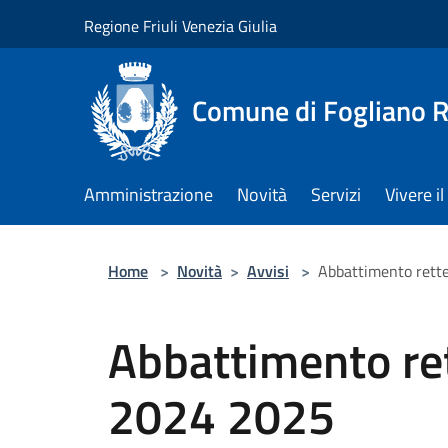
Salta al contenuto principale
Regione Friuli Venezia Giulia
Comune di Fogliano R
Amministrazione
Novità
Servizi
Vivere 
Home
>
Novità
>
Avvisi
>
Abbattimento rette
Abbattimento ret
2024 2025