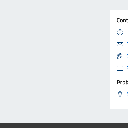
Cont
Prob