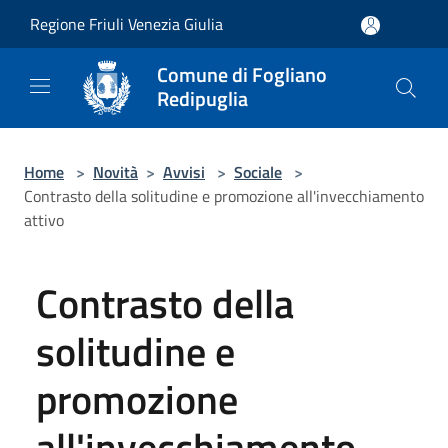
Salta al contenuto principale
Regione Friuli Venezia Giulia
Comune di Fogliano
Redipuglia
Home
>
Novità
>
Avvisi
>
Sociale
>
Contrasto della solitudine e promozione all'invecchiamento
attivo
Contrasto della
solitudine e
promozione
all'invecchiamento