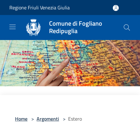
Salta al contenuto principale
Regione Friuli Venezia Giulia
Comune di Fogliano
Redipuglia
Home
>
Argomenti
>
Estero